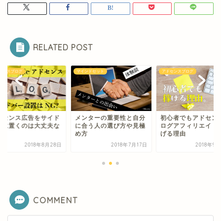
RELATED POST
ンドセット
アドセンスブログ
アドセンスブログ
ンターの重要性と自分
初心者でもアドセンスブ
アドセンス広告をサ
合う人の選び方や見極
ログアフィリエイトで稼
バーに置くのは大丈
方
げる理由
の?
2018年7月17日
2018年9月29日
2018年8
COMMENT