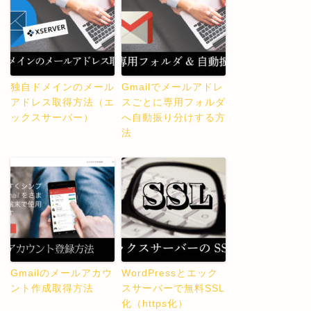
独自ドメインのメール
Gmailでメールアドレ
アドレス取得方法（エ
スごとに専用フォルダ
ックスサーバー）
へ自動振り分けする方
法
Gmailのメールアカウ
WordPressとエック
ント作成取得方法
スサーバーで無料SSL
化（https化）