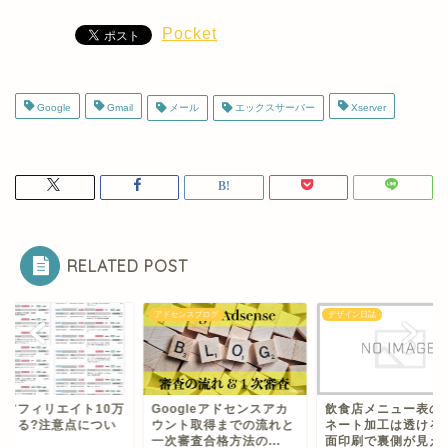
Pocket
Google
Gmail
メール
エックスサーバー
Xserver
RELATED POST
センスブログ
デザイン日誌
全記事
ogleアドセンスアカ
飲食店メニュー表のラミ
自己アフィリエイト1
ント取得までの流れと
ネート加工は透ける？両
円できる?注意点に
審査合格方法の...
面印刷で裏側が見える
ても