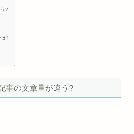
う?
は?
記事の文章量が違う?