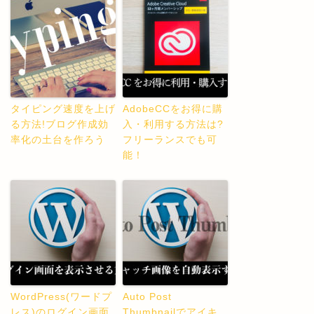
タイピング速度を上げ
AdobeCCをお得に購
る方法!ブログ作成効
入・利用する方法は?
率化の土台を作ろう
フリーランスでも可
能！
WordPress(ワードプ
Auto Post
レス)のログイン画面
Thumbnailでアイキ