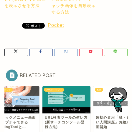
を表示させる方法
ャッチ画像を自動表示
する方法
Pocket
RELATED POST
ル・ソフト
動画
ツール・ソフト
RL検査ツールの使い方
超初心者用「脱・絵心な
右クリックメニュー
新サーチコンソール登
い人間講座」お絵かき動
をキャプチャできる
方法)
画開始
SnippingToolと...