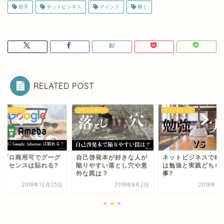
岩手
ネットビジネス
マインド
稼ぐ
RELATED POST
センスブログ
マインドセット
マインドセット
メブロ商用可でグーグ
自己啓発本が好きな人が
ネットビジネスで稼
アドセンスは貼れる?
陥りやすい落とし穴や意
は勉強と実践どちら
外な罠は？
事?
2018年12月25日
2018年8月2日
2018年7