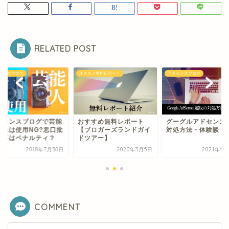
RELATED POST
スメ無料レポート
アドセンスブログ
アドセンスブログ
すすめ無料レポート
グーグルアドセンス違反
アドセンスブログで
ブロガーズランドガイ
対処方法・体験談
人画像は使用NG?悪
ツアー】
判記事はペナルティ
2020年3月5日
2021年5月28日
2018年7
COMMENT