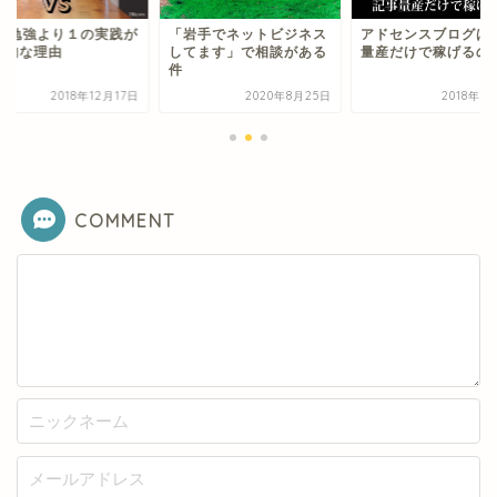
0の勉強より１の実践が
「岩手でネットビジネス
アドセンスブログは
果的な理由
してます」で相談がある
量産だけで稼げるの
件
2018年12月17日
2020年8月25日
2018年7
COMMENT