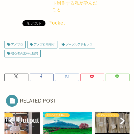
ト制作する私が学んだ
こと
Pocket
アメブロ
アメブロ商用可
グーグルアドセンス
初心者の素朴な疑問
RELATED POST
ンドセット
岩手の片田舎暮らし
アドセンスブログ