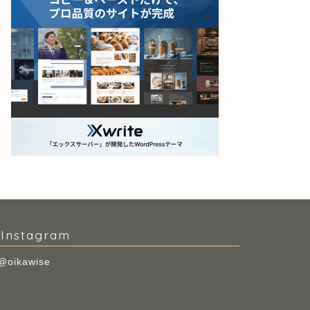
Instagram
@oikawise