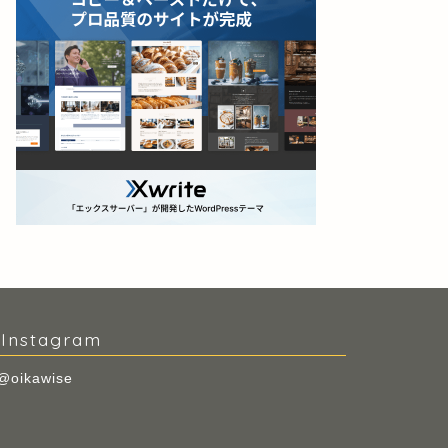
Instagram
@oikawise