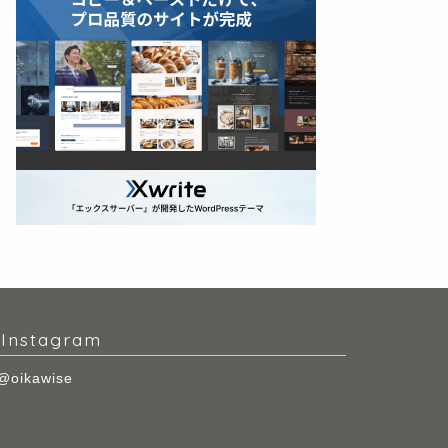
Instagram
@oikawise