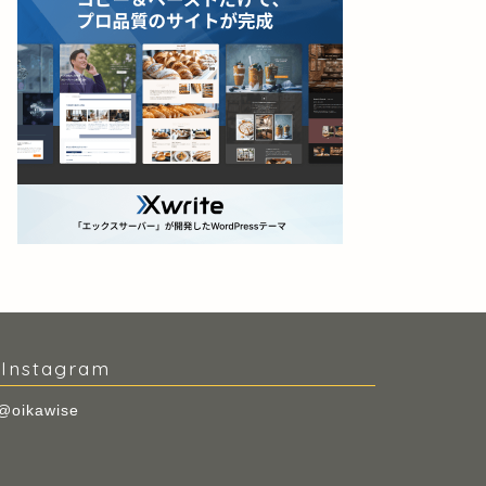
Instagram
@oikawise