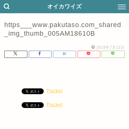
オイカワイズ
https___www.pakutaso.com_shared
_img_thumb_005AM18610B
2018年7月11日
Pocket
Pocket