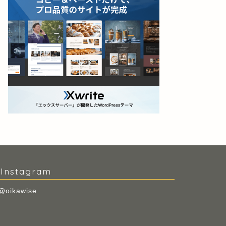
Instagram
@oikawise