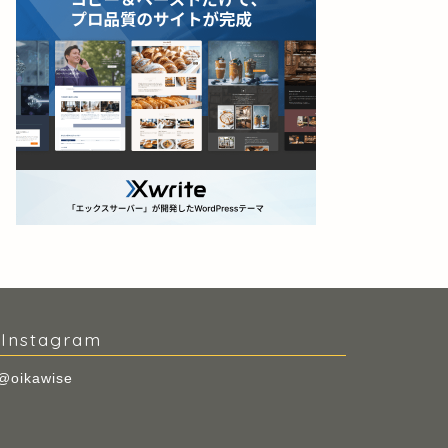
Instagram
@oikawise